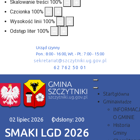
Skalowanie treści
100
%
Czcionka
100
%
Wysokość linii
100
%
Odstęp liter
100
%
Urząd czynny
Pon.: 8:00 - 16:00, Wt. - Pt.: 7:00 - 15:00
sekretariat@szczytniki.ug.gov.pl
62 762 50 01
Start
główna
Gmina
Władze
INFORMAC
O GMINIE
02 lipiec 2026
Odsłony: 200
Historia
SMAKI LGD 2026
Gminy