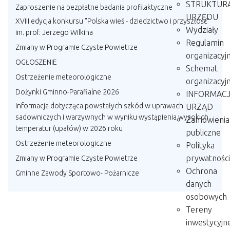
STRUKTUR
Zaproszenie na bezpłatne badania profilaktyczne
URZĘDU
XVIII edycja konkursu "Polska wieś - dziedzictwo i przyszłość"
Wydziały
im. prof. Jerzego Wilkina
Regulamin
Zmiany w Programie Czyste Powietrze
organizacyj
OGŁOSZENIE
Schemat
Ostrzeżenie meteorologiczne
organizacyj
Dożynki Gminno-Parafialne 2026
INFORMAC
Informacja dotycząca powstałych szkód w uprawach
URZĄD
sadowniczych i warzywnych w wyniku wystąpienia wysokich
Zamówienia
temperatur (upałów) w 2026 roku
publiczne
Ostrzeżenie meteorologiczne
Polityka
prywatności
Zmiany w Programie Czyste Powietrze
Ochrona
Gminne Zawody Sportowo- Pożarnicze
danych
osobowych
Tereny
inwestycyjn