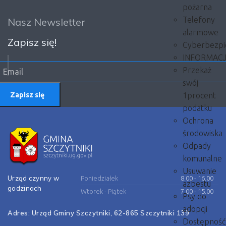
pożarna
Telefony
Nasz Newsletter
alarmowe
Zapisz się!
Cyberbezpi
INFORMAC
Przekaż
swój
1procent
Zapisz się
podatku
Ochrona
środowiska
Odpady
komunalne
Usuwanie
Urząd czynny w
Poniedziałek
8.00 - 16.00
azbestu
godzinach
Wtorek - Piątek
7.00 - 15.00
Psy do
adopcji
Adres: Urząd Gminy Szczytniki, 62-865 Szczytniki 139
Dostępność