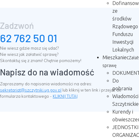
Dofinansow
ze
środków
Zadzwoń
Rządowego
Funduszu
62 762 50 01
Inwestycji
Nie wiesz gdzie masz się udać?
Lokalnych
Nie wiesz jak załatwić sprawę?
Mieszkaniec
Zała
Skontaktuj się z znami! Chętnie pomożemy!
sprawę
Napisz do na wiadomość
DOKUMEN
Do
Zapraszamy do napisania wiadomości na adres:
pobrania
sekretariat@szczytniki.ug.gov.pl
lub kliknij w ten link i przejdź do
Wiadomości
formularza kontaktowego -
KLIKNIJ TUTAJ
Szczytnickie
Kurendy i
obwieszczen
JEDNOSTKI
ORGANIZAC