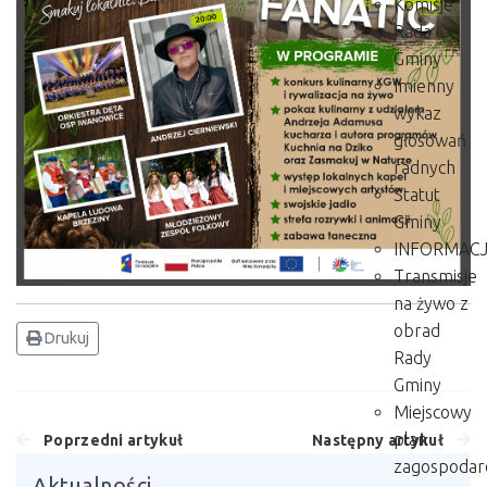
Komisje
Rada
Gminy
Imienny
wykaz
głosowań
radnych
Statut
Gminy
INFORMAC
Transmisje
na żywo z
obrad
Drukuj
Rady
Gminy
Miejscowy
plan
Poprzedni artykuł
Następny artykuł
zagospodar
Aktualności