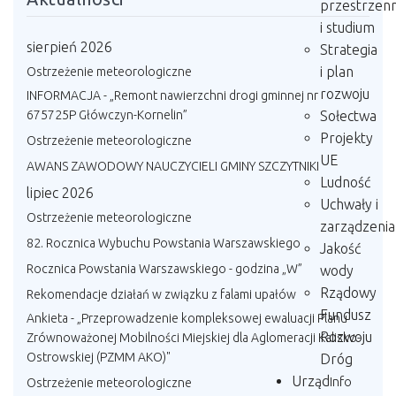
przestrzen
i studium
sierpień 2026
Strategia
i plan
Ostrzeżenie meteorologiczne
rozwoju
INFORMACJA - „Remont nawierzchni drogi gminnej nr
Sołectwa
675725P Główczyn-Kornelin”
Projekty
Ostrzeżenie meteorologiczne
UE
AWANS ZAWODOWY NAUCZYCIELI GMINY SZCZYTNIKI
Ludność
lipiec 2026
Uchwały i
Ostrzeżenie meteorologiczne
zarządzenia
82. Rocznica Wybuchu Powstania Warszawskiego
Jakość
Rocznica Powstania Warszawskiego - godzina „W”
wody
Rządowy
Rekomendacje działań w związku z falami upałów
Fundusz
Ankieta - „Przeprowadzenie kompleksowej ewaluacji Planu
Rozwoju
Zrównoważonej Mobilności Miejskiej dla Aglomeracji Kalisko-
Ostrowskiej (PZMM AKO)"
Dróg
Urząd
Info
Ostrzeżenie meteorologiczne